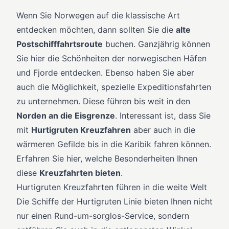
Flussfahrt?
Google
Zur Website →
Ihr eigener Urlaub?
Lust auf eine
★★★★★
Wenn Sie Norwegen auf die klassische Art
Individualreise?
entdecken möchten, dann sollten Sie die
alte
Kreuzfahrt anfragen
Uns bei Google bewerten
Eigene Reise planen
Postschifffahrtsroute
buchen. Ganzjährig können
Zu den Individualreisen
Sie hier die Schönheiten der norwegischen Häfen
und Fjorde entdecken. Ebenso haben Sie aber
auch die Möglichkeit, spezielle Expeditionsfahrten
Schnee- und
zu unternehmen. Diese führen bis weit in den
Winterreisen
Norden an die Eisgrenze
. Interessant ist, dass Sie
mit
Hurtigruten Kreuzfahren
aber auch in die
wärmeren Gefilde bis in die Karibik fahren können.
Weitere Informationen →
Erfahren Sie hier, welche Besonderheiten Ihnen
diese
Kreuzfahrten bieten
.
Rundreise-
Hurtigruten Kreuzfahrten führen in die weite Welt
Abenteuer
Die Schiffe der Hurtigruten Linie bieten Ihnen nicht
nur einen Rund-um-sorglos-Service, sondern